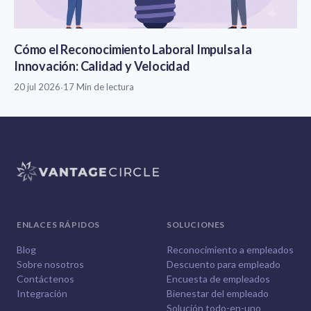
Cómo el Reconocimiento Laboral Impulsa la
Innovación: Calidad y Velocidad
20 jul 2026
·
17 Min de lectura
ENLACES RÁPIDOS
SOLUCIONES
Blog
Reconocimiento a empleados
Sobre nosotros
Descuento para empleado
Contáctenos
Encuesta de empleados
Integración
Bienestar del empleado
Solución todo-en-uno