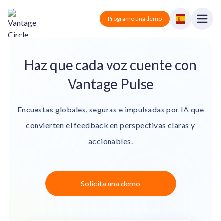
Vantage Circle
Open
Programe una demo
Close
Soluciones
Haz que cada voz cuente con
Vantage Pulse
Precios
Vantage Rewards
Recompensas y reconocimiento.
Recursos
Encuestas globales, seguras e impulsadas por IA que
Vantage Perks
Descuentos y beneficios.
convierten el feedback en perspectivas claras y
Socios
accionables.
Vantage Pulse
Blog
Encuesta y feedback.
Vantage Fit
Solicita una demo
Salud y bienestar.
Iniciar sesión
Programe una demo
Todo en uno