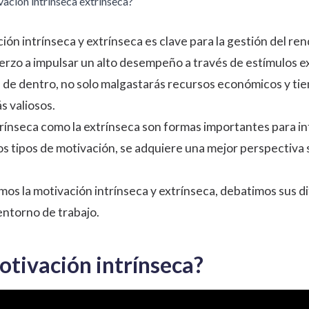
vación intrínseca extrínseca?
n intrínseca y extrínseca es clave para la gestión del ren
uerzo a impulsar un alto desempeño a través de estímulos e
de dentro, no solo malgastarás recursos económicos y tie
s valiosos.
trínseca como la extrínseca son formas importantes para i
s tipos de motivación, se adquiere una mejor perspectiva
nimos la motivación intrínseca y extrínseca, debatimos sus
entorno de trabajo.
otivación intrínseca?