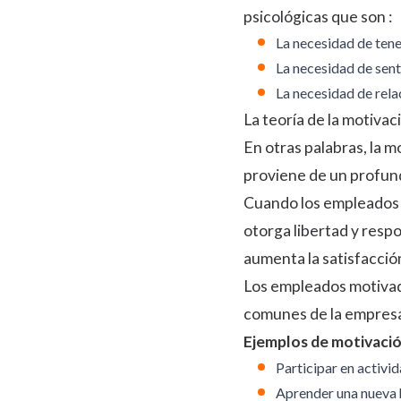
psicológicas
que son :
La necesidad de ten
La necesidad de sen
La necesidad de rel
La teoría de la motivac
En otras palabras, la m
proviene de un profund
Cuando los empleados e
otorga libertad y resp
aumenta la satisfacción
Los empleados motivado
comunes de la empresa.
Ejemplos de motivación
Participar en activi
Aprender una nueva h