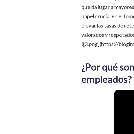
que da lugar a mayores
papel crucial en el fo
elevar las tasas de re
valorados y respetados
![3.png](https://blog
¿Por qué so
empleados?