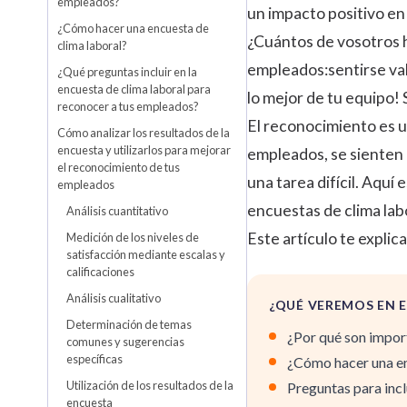
empleados?
un impacto positivo en
¿Cómo hacer una encuesta de
¿Cuántos de vosotros h
clima laboral?
empleados:sentirse val
¿Qué preguntas incluir en la
encuesta de clima laboral para
lo mejor de tu equipo!
reconocer a tus empleados?
El reconocimiento es u
Cómo analizar los resultados de la
encuesta y utilizarlos para mejorar
empleados, se sienten 
el reconocimiento de tus
una tarea difícil. Aqu
empleados
encuestas de clima lab
Análisis cuantitativo
Este artículo te expli
Medición de los niveles de
satisfacción mediante escalas y
calificaciones
Análisis cualitativo
¿QUÉ VEREMOS EN E
Determinación de temas
¿Por qué son impor
comunes y sugerencias
específicas
¿Cómo hacer una e
Utilización de los resultados de la
Preguntas para inc
encuesta