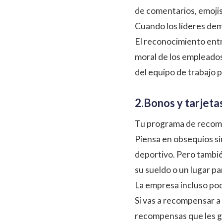
de comentarios, emojis 
Cuando los líderes dem
El reconocimiento entre
moral de los empleado
del equipo de trabajo p
2.Bonos y tarjeta
Tu programa de recomp
Piensa en obsequios si
deportivo. Pero tambié
su sueldo o un lugar pa
La empresa incluso pod
Si vas a recompensar a
recompensas que les gu