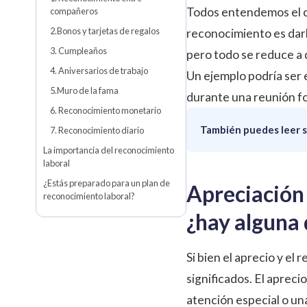
Todos entendemos el c
compañeros
2.Bonos y tarjetas de regalos
reconocimiento es darl
3. Cumpleaños
pero todo se reduce a 
4. Aniversarios de trabajo
Un ejemplo podría ser 
5.Muro de la fama
durante una reunión f
6. Reconocimiento monetario
También puedes leer s
7. Reconocimiento diario
La importancia del reconocimiento
laboral
¿Estás preparado para un plan de
Apreciación 
reconocimiento laboral?
¿hay alguna 
Si bien el aprecio y e
significados. El apreci
atención especial o una