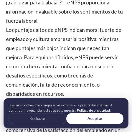
gran lugar para trabajar?"—eNPS proporciona
información invaluable sobre los sentimientos de tu
fuerza laboral.
Los puntajes altos de eNPS indican moral fuerte del
empleado y
cultura empresarial
positiva, mientras
que puntajes más bajos indican que necesitan
mejora. Para equipos híbridos, eNPS puede servir
como una herramienta confiable para descubrir
desafíos específicos, como brechas de
comunicación, falta de reconocimiento, o
disparidades en recursos.
Usamos cookies para mejorar su experiencia y recopilar análisis. Al
Los análisis evalúan la satisfacción del empleado
continuar navegando, usted acepta nuestra
Política de privacidad
.
Rechazar
Aceptar
Los análisis avanzados proporcionan una vista
comprensiva de la satisfacción del empleado en un