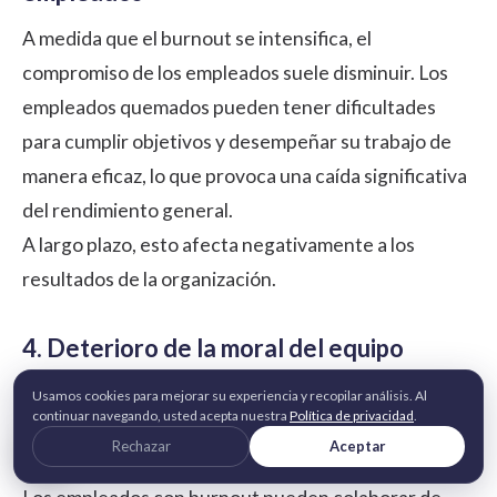
A medida que el burnout se intensifica,
el
compromiso de los empleados
suele disminuir. Los
empleados quemados pueden tener dificultades
para cumplir objetivos y desempeñar su trabajo de
manera eficaz, lo que provoca una caída significativa
del rendimiento general.
A largo plazo, esto afecta negativamente a los
resultados de la organización.
4. Deterioro de la moral del equipo
El impacto del burnout laboral va más allá del
Usamos cookies para mejorar su experiencia y recopilar análisis. Al
continuar navegando, usted acepta nuestra
Política de privacidad
.
individuo y suele afectar a la dinámica y la moral del
Rechazar
Aceptar
equipo.