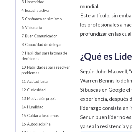
3. Honestidad
mundial.
4. Escucha activa
Este artículo, sin emba
5. Confianza en sí mismo
los profesionales a ha
6. Visionario
profundizar en las cua
7. Buen Comunicador
8. Capacidad de delegar
¿Qué es Lid
9. Habilidad para la toma de
decisiones
10. Habilidades para resolver
Según John Maxwell, "e
problemas
Warren Bennis lo defini
11. Actitud justa
Si buscas en Google el
12. Curiosidad
experiencia, después d
13. Motivación propia
14. Humildad
liderazgo consiste en i
15. Cuidar a los demás
Ser un buen líder no es
16. Autodisciplina
ya sea la resistencia 