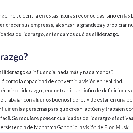
rgo, no se centra en estas figuras reconocidas, sino en las
cer crecer sus empresas, alcanzar la grandeza y propiciar
lidades de liderazgo, entendamos qué es el liderazgo.
erazgo?
l liderazgo es influencia, nada más y nada menos".
ó como la capacidad de convertir la visión en realidad.
 término "liderazgo", encontrarás un sinfín de definiciones
e trabajar con algunos buenos líderes y de estar en una po
nfluir en las personas para que crean, actúen y trabajen co
 fácil. Se requiere poseer cualidades de liderazgo efectiva
y persistencia de Mahatma Gandhi o la visión de Elon Musk.