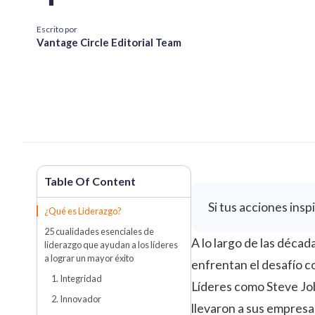
Escrito por
Vantage Circle Editorial Team
Si tus acciones ins
¿Qué es Liderazgo?
25 cualidades esenciales de
A lo largo de las déca
liderazgo que ayudan a los líderes
a lograr un mayor éxito
enfrentan el desafío c
1. Integridad
Líderes como Steve Job
2. Innovador
llevaron a sus empresa