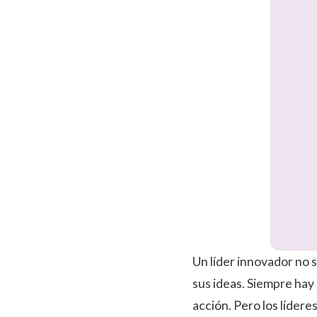
Un líder innovador no s
sus ideas. Siempre hay
acción. Pero los lídere