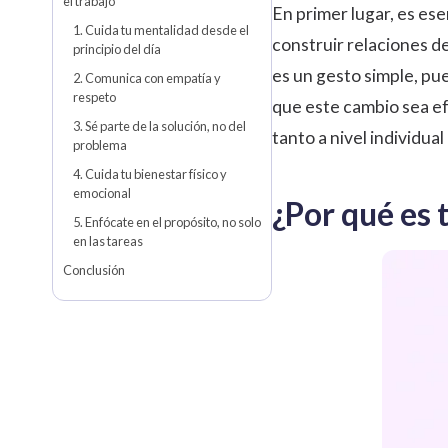
el trabajo
En primer lugar, es es
1. Cuida tu mentalidad desde el
construir relaciones d
principio del día
es un gesto simple, pue
2. Comunica con empatía y
respeto
que este cambio sea e
3. Sé parte de la solución, no del
tanto a nivel individua
problema
4. Cuida tu bienestar físico y
emocional
¿Por qué es 
5. Enfócate en el propósito, no solo
en las tareas
Conclusión