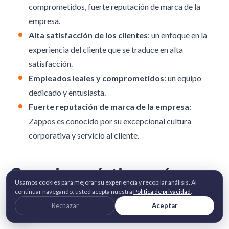
comprometidos, fuerte reputación de marca de la
empresa.
Alta satisfacción de los clientes
: un enfoque en la
experiencia del cliente que se traduce en alta
satisfacción.
Empleados leales y comprometidos
: un equipo
dedicado y entusiasta.
Fuerte reputación de marca de la empresa
:
Zappos es conocido por su excepcional cultura
corporativa y servicio al cliente.
Consejos prácticos: cómo
Usamos cookies para mejorar su experiencia y recopilar análisis. Al
impulsar tus estrategias EX
continuar navegando, usted acepta nuestra
Política de privacidad
.
Rechazar
Aceptar
& EE