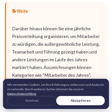
Darüber hinaus können Sie eine jährliche
Preisverleihung organisieren, um Mitarbeiter
zu würdigen, die außergewöhnliche Leistung,
Teamarbeit und Führung gezeigt haben und
andere Leistungen im Laufe des Jahres
markiert haben. Auszeichnungen können
Kategorien wie "Mitarbeiter des Jahres",
"Team des Jahres", "Innovation Award" und
Wir verwenden Cookies, um Ihre Erfahrung zu verbessern und Analysen
zu sammeln. Durch weiteres Surfen stimmen Sie unserer
"Customer Service Excellence Award"
Datenschutzrichtlinie
.
abdecken.
Ablehnen
Akzeptieren