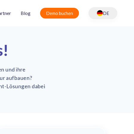
rtner
Blog
Demo buchen
DE
s!
en und ihre
tur aufbauen?
ent-Lösungen dabei