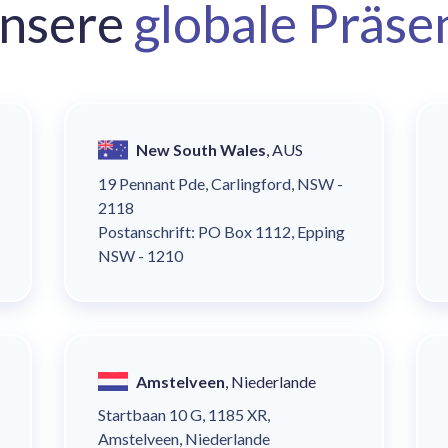
nsere
globale Präse
New South Wales
, AUS
19 Pennant Pde, Carlingford, NSW -
2118
Postanschrift: PO Box 1112, Epping
NSW - 1210
Amstelveen
, Niederlande
Startbaan 10 G, 1185 XR,
Amstelveen, Niederlande