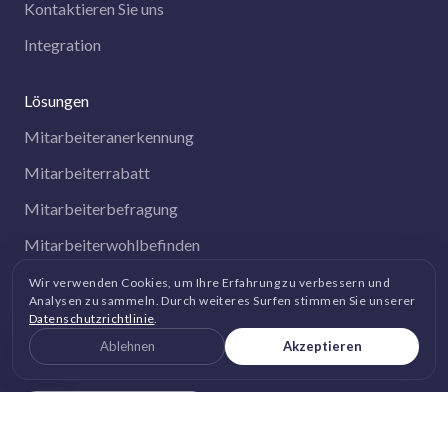
Kontaktieren Sie uns
Integration
Lösungen
Mitarbeiteranerkennung
Mitarbeiterrabatt
Mitarbeiterbefragung
Mitarbeiterwohlbefinden
All-in-One-Lösung
Wir verwenden Cookies, um Ihre Erfahrung zu verbessern und
Analysen zu sammeln. Durch weiteres Surfen stimmen Sie unserer
Datenschutzrichtlinie
.
GET IT ON
Ablehnen
Akzeptieren
Google Play
DOWNLOAD ON THE
App Store