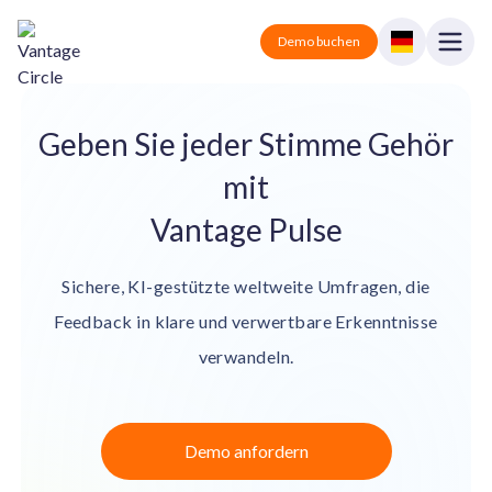
Vantage Circle
Open
Demo buchen
Close
Lösungen
Geben Sie jeder Stimme Gehör
mit
Preise
Vantage Rewards
Belohnungen und Anerkennung.
Vantage Pulse
Partner
Vantage Perks
Rabatte und Vorteile.
Sichere, KI-gestützte weltweite Umfragen, die
Blog
Feedback in klare und verwertbare Erkenntnisse
Vantage Pulse
Umfrage und Feedback.
verwandeln.
Anmelden
Vantage Fit
Gesundheit und Wohlbefinden.
Demo buchen
Demo anfordern
Alles-in-Einem