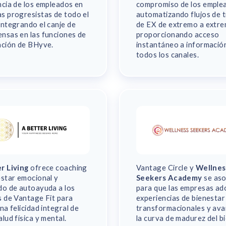
ncia de los empleados en
compromiso de los emple
s progresistas de todo el
automatizando flujos de 
integrando el canje de
de EX de extremo a extre
nsas en las funciones de
proporcionando acceso
ación de BHyve.
instantáneo a informació
todos los canales.
r Living
ofrece coaching
Vantage Circle y
Wellnes
estar emocional y
Seekers Academy
se aso
do de autoayuda a los
para que las empresas ad
s de Vantage Fit para
experiencias de bienestar
na felicidad integral de
transformacionales y av
lud física y mental.
la curva de madurez del b