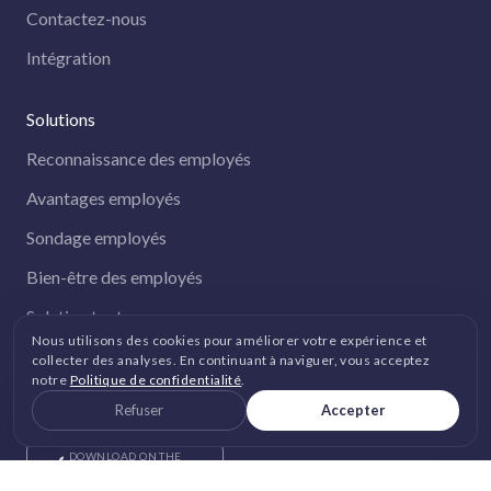
Contactez-nous
Intégration
Solutions
Reconnaissance des employés
Avantages employés
Sondage employés
Bien-être des employés
Solution tout-en-un
Nous utilisons des cookies pour améliorer votre expérience et
collecter des analyses. En continuant à naviguer, vous acceptez
notre
Politique de confidentialité
.
GET IT ON
Google Play
Refuser
Accepter
DOWNLOAD ON THE
App Store