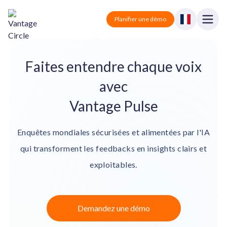
Vantage Circle
Open
Planifier une démo
Close
Solutions
Faites entendre chaque voix
avec
Tarification
Vantage Rewards
Récompenses et reconnaissance.
Vantage Pulse
Partenaires
Vantage Perks
Avantages et réductions.
Enquêtes mondiales sécurisées et alimentées par l'IA
Blog
qui transforment les feedbacks en insights clairs et
Vantage Pulse
Sondage et feedback.
exploitables.
Se connecter
Vantage Fit
Santé et bien-être.
Planifier une démo
Demandez une démo
Tout-en-un