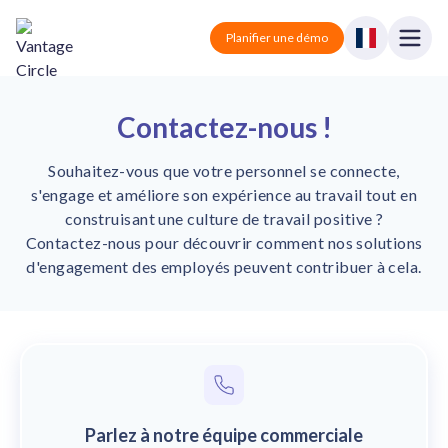
Vantage Circle
Open
Planifier une démo
Close
Solutions
Contactez-nous !
Tarification
Vantage Rewards
Souhaitez-vous que votre personnel se connecte,
Récompenses et reconnaissance.
s'engage et améliore son expérience au travail tout en
Partenaires
construisant une culture de travail positive ?
Vantage Perks
Contactez-nous pour découvrir comment nos solutions
Avantages et réductions.
Blog
d'engagement des employés peuvent contribuer à cela.
Vantage Pulse
Sondage et feedback.
Se connecter
Vantage Fit
Santé et bien-être.
Planifier une démo
Parlez à notre équipe commerciale
Tout-en-un