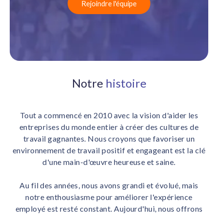
Rejoindre l'équipe
Boostez l'engagement avec nos solutions IA.
Intégrations
Intégrations avec votre plateforme HCM/HRIS.
Notre
histoire
Tout a commencé en 2010 avec la vision d'aider les
entreprises du monde entier à créer des cultures de
travail gagnantes. Nous croyons que favoriser un
environnement de travail positif et engageant est la clé
d'une main-d'œuvre heureuse et saine.
Au fil des années, nous avons grandi et évolué, mais
notre enthousiasme pour améliorer l'expérience
employé est resté constant. Aujourd'hui, nous offrons