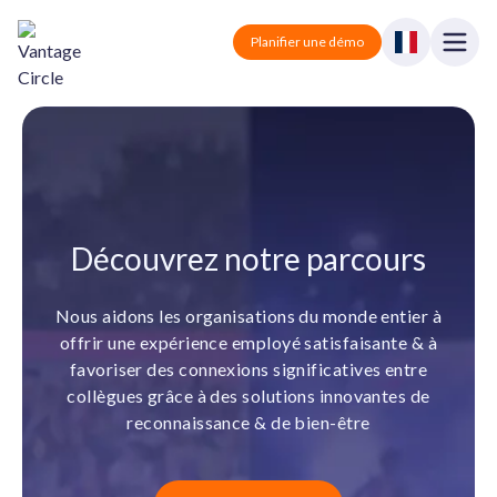
Vantage Circle
Open
Planifier une démo
Close
Solutions
Tarification
Vantage Rewards
Récompenses et reconnaissance.
Partenaires
Découvrez notre parcours
Vantage Perks
Avantages et réductions.
Blog
Nous aidons les organisations du monde entier à
Vantage Pulse
offrir une expérience employé satisfaisante & à
Sondage et feedback.
favoriser des connexions significatives entre
Se connecter
collègues grâce à des solutions innovantes de
Vantage Fit
reconnaissance & de bien-être
Santé et bien-être.
Planifier une démo
Tout-en-un