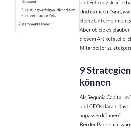
Gruppen
und Führungskräfte h
9. Leistung verfolgen. Nicht die im
Und es macht Sinn, wa
Büro verbrachte Zeit.
kleine Unternehmen ge
Zusammenfassend
Aber ob Sie es glauben 
diesem Artikel stelle 
Mitarbeiter zu steiger
9 Strategie
können
Als Sequoia Capital im
und CEOs daran, dass "
anpassen können".
Bei der Pandemie ware