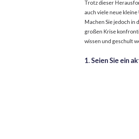
Trotz dieser Herausfo
auch viele neue klei
Machen Sie jedoch in d
großen Krise konfronti
wissen und geschult wer
1. Seien Sie ein a