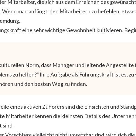
er Mitarbeiter, die sich aus dem Erreichen des gewünsch
Wenn man anfängt, den Mitarbeitern zu befehlen, etwas zu
remdung.
ngskraft eine sehr wichtige Gewohnheit kultivieren. Begi
kulturellen Norm, dass Manager und leitende Angestellte f
ems zu helfen?" Ihre Aufgabe als Führungskraft ist es, zu 
hören und den besten Weg zu finden.
eile eines aktiven Zuhörers sind die Einsichten und Standp
e Mitarbeiter kennen die kleinsten Details des Unternehm
t sind.
r Vorschläge vielleicht nicht umsetzbar sind, wird sich di