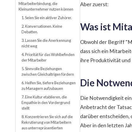
Mitarbeiterbindung, die
Aber zuerst:
Kleinunternehmer nutzen können
1. Seien Sie ein aktiver Zuhörer.
Was ist Mit
2. Konversationen. Keine
Debatten.
3. Lassen Sie die Anerkennung
Obwohl der Begriff "Mi
nicht weg
dass sich ein Mitarbeit
4. Priorität für das Wohlbefinden
ihre Produktivität und
der Mitarbeiter
5. Sinnvolle Beziehungen
zwischen Gleichaltrigen fördern
Die Notwend
6. Helfen Sie, tiefere Beziehungen
zu Managern aufzubauen
7. Eine Kultur etablieren, die
Die Notwendigkeit ein
Empathie in den Vordergrund
Anbetracht der Tatsac
stellt
darüber entscheiden, 
8. Konzentrieren Sie sich auf die
Rekrutierung von Mitarbeitern
Aber in den letzten Ja
aus unterrepräsentierten