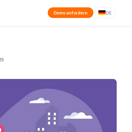
Demo anfordern
DE
025