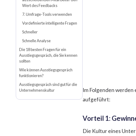
Wert des Feedbacks
7. Umfrage-Tools verwenden
Vordefinierte intelligente Fragen
Schneller
Schnelle Analyse
Die 18 besten Fragen für ein
Ausstiegsgespräch, die Sie kennen
sollten
Wie können Ausstiegsgespräch
funktionieren?
Ausstiegsgespräch sind gut für die
Im Folgenden werden e
Unternehmenskultur
aufgeführt:
Vorteil 1: Gewinn
Die Kultur eines Unte