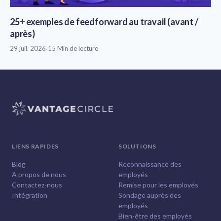
25+ exemples de feedforward au travail (avant /
après)
29 juil. 2026
·
15 Min de lecture
LIENS RAPIDES
SOLUTIONS
Blog
Reconnaissance des
A propos de nous
employés
Contactez-nous
Remise pour les employés
Intégration
Sondage auprès des
employés
Bien-être des employés