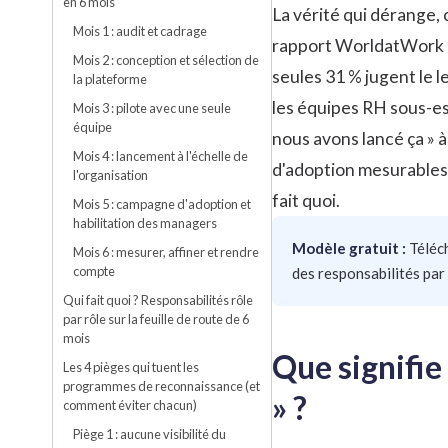
en 6 mois
La vérité qui dérange,
Mois 1 : audit et cadrage
rapport WorldatWork 
Mois 2 : conception et sélection de
seules 31 % jugent le l
la plateforme
les équipes RH sous-es
Mois 3 : pilote avec une seule
équipe
nous avons lancé ça » à 
Mois 4 : lancement à l'échelle de
d'adoption mesurables 
l'organisation
fait quoi.
Mois 5 : campagne d'adoption et
habilitation des managers
Modèle gratuit :
Téléc
Mois 6 : mesurer, affiner et rendre
compte
des responsabilités par 
Qui fait quoi ? Responsabilités rôle
par rôle sur la feuille de route de 6
mois
Que signifie
Les 4 pièges qui tuent les
programmes de reconnaissance (et
» ?
comment éviter chacun)
Piège 1 : aucune visibilité du