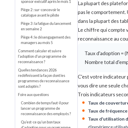
sponsor exécutif après le mois 1
La plupart des platefo
Piège 2 : sur-concevoir le
pas le comportement. U
catalogue avant le pilote
dans la plupart des tab
Piège 3 : la fatigue du lancement
en semaine 2
Le chiffre qui compte v
Piège 4 : le désengagement des
reconnaissance au cour
managers au mois 5
Comment calculer et suivre
Taux d'adoption = 
l'adoption d'un programme de
Nombre total d'empl
reconnaissance ?
Quelles tendances 2026
redéfinissent la façon dont les
C'est votre indicateur 
programmes de reconnaissance
vous dire une seule cho
sont adoptés ?
Trois indicateurs secon
Foire aux questions
Taux de couverture
Combien de temps faut-il pour
lancer un programme de
Taux de fréquence 
reconnaissance des employés ?
Taux d'utilisation d
Qu'est-ce qu'un bon taux
d'expérience utilisat
d'adoption pour un programme