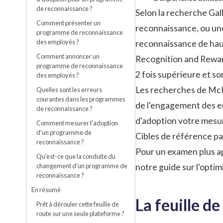
de reconnaissance ?
Selon la
recherche Gal
Comment présenter un
reconnaissance, ou une
programme de reconnaissance
des employés ?
reconnaissance de haut
Comment annoncer un
Recognition and Rewar
programme de reconnaissance
2 fois supérieure et s
des employés ?
Les recherches de McK
Quelles sont les erreurs
courantes dans les programmes
de l'engagement des em
de reconnaissance ?
d'adoption votre mesur
Comment mesurer l'adoption
d'un programme de
Cibles de référence par
reconnaissance ?
Pour un examen plus ap
Qu'est-ce que la conduite du
changement d'un programme de
notre guide sur l'
optim
reconnaissance ?
En résumé
La feuille d
Prêt à dérouler cette feuille de
route sur une seule plateforme ?