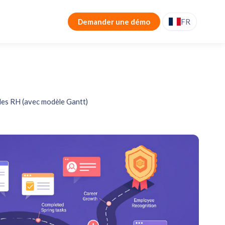
Demander une démo
FR
 les RH (avec modèle Gantt)