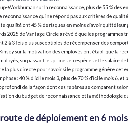
lup-Workhuman sur la reconnaissance
, plus de 55 % des 
 reconnaissance qui ne répond pas aux critères de qualité
e qualité ont 45 % de risques en moins d'avoir quitté leur 
ds 2025 de Vantage Circle
a révélé que les programmes tr
ont 2 à 3 fois plus susceptibles de récompenser des comport
insey sur la motivation des employés
ont établi que la re
ployés, surpassant les primes en espèces et le salaire de 
e la plus directe pour savoir si le programme génère cet
 phase : 40 % d'ici le mois 3, plus de 70 % d'ici le mois 6, 
profondi de la façon dont ces repères se comparent selon le
isation du budget de reconnaissance
et la méthodologie d
e route de déploiement en 6 mois