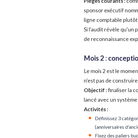
Pièges courants :
comme
sponsor exécutif nomm
ligne comptable plutô
Si l'audit révèle qu'un
de reconnaissance
exp
Mois 2 : concepti
Le mois 2 est le momen
n'est pas de construire
Objectif :
finaliser la 
lancé avec un système 
Activités :
Définissez 3 catégor
(anniversaires d'anc
Fixez des paliers bu