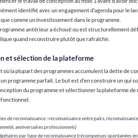
ncer le travail de conception au mois 1 avant d'avoir doc
ément identifié avec un engagement d'agenda pour le lan
t que comme un investissement dans le programme.
 programme antérieur a échoué ou est structurellement défa
lique quand reconstruire plutôt que rafraîchir.
on et sélection de la plateforme
t où la plupart des programmes accumulent la dette de conc
 un programme parfait. Le but est d'en construire un qui soi
conception du programme et sélectionner la plateforme de r
fonctionnel.
ies de reconnaissance : reconnaissance entre pairs, reconnaissanc
ienneté, anniversaires professionnels)
dgétaires par type de reconnaissance (récompenses spontanées ent