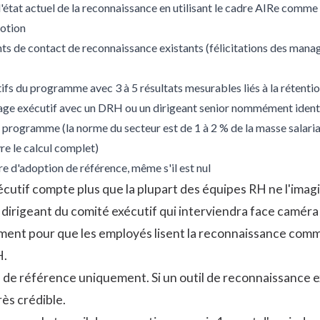
l'état actuel de la reconnaissance en utilisant le cadre AIRe comme g
otion
s de contact de reconnaissance existants (félicitations des manage
tifs du programme avec 3 à 5 résultats mesurables liés à la rétenti
age exécutif avec un DRH ou un dirigeant senior nommément identi
programme (la norme du secteur est de 1 à 2 % de la masse salariale
e le calcul complet)
e d'adoption de référence, même s'il est nul
écutif compte plus que la plupart des équipes RH ne l'imag
dirigeant du comité exécutif qui interviendra face caméra
ement pour que les employés lisent la reconnaissance com
H.
de référence uniquement. Si un outil de reconnaissance ex
ès crédible.