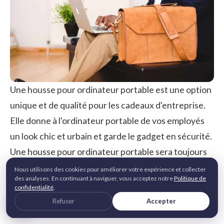
Une housse pour ordinateur portable est une option
unique et de qualité pour les cadeaux d'entreprise.
Elle donne à l'ordinateur portable de vos employés
un look chic et urbain et garde le gadget en sécurité.
Une housse pour ordinateur portable sera toujours
utile, que votre employé travaille à distance ou qu'il
Nous utilisons des cookies pour améliorer votre expérience et collecter
des analyses. En continuant à naviguer, vous acceptez notre
Politique de
ramène ses gadgets à la maison à la fin de la journée.
confidentialité
.
Refuser
Accepter
17. Offrez-leur le cadeau de la