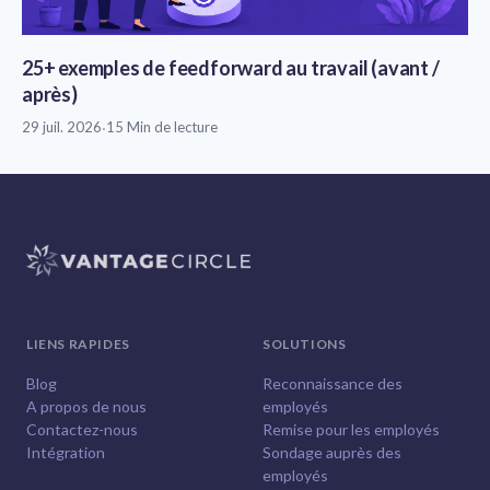
25+ exemples de feedforward au travail (avant /
après)
29 juil. 2026
·
15 Min de lecture
LIENS RAPIDES
SOLUTIONS
Blog
Reconnaissance des
A propos de nous
employés
Contactez-nous
Remise pour les employés
Intégration
Sondage auprès des
employés