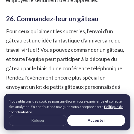
employés le sentiment d'être appréciés.
26. Commandez-leur un gâteau
Pour ceux qui aiment les sucreries, l'envoi d'un
gâteau est une idée fantastique d'anniversaire de
travail virtuel ! Vous pouvez commander un gâteau,
et toute l'équipe peut participer à la découpe du
gâteau par le biais d'une conférence téléphonique.
Rendez l'événement encore plus spécial en
envoyant un lot de petits gâteaux personnalisés à
l'ensemble du personnel de la boulangerie.
Nous utilisons des cookies pour améliorer votre expérience et collecter
des analyses. En continuant à naviguer, vous acceptez notre
Politique de
confidentialité
.
27. Améliorez la technologie
Refuser
Accepter
La technologie est la clé de la mise en place d'une