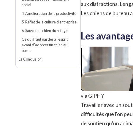
aux distractions. L'en
social
Les chiens de bureau am
4. Amélioration de la productivité
5. Reflet de la culture d'entreprise
6. Sauver un chien du refuge
Les avantage
Ce qu'il faut garder à l'esprit
avant d'adopter un chien au
bureau
La Conclusion
via GIPHY
Travailler avec un sout
difficultés que l'on pe
de soutien qu'un animal