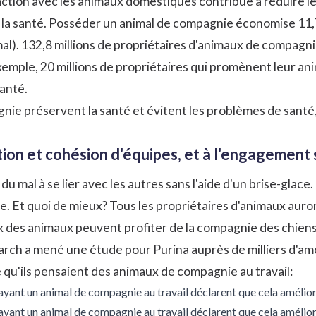
ction avec les animaux domestiques contribue à réduire le
la santé. Posséder un animal de compagnie économise 11,7 m
al). 132,8 millions de propriétaires d'animaux de compagni
xemple, 20 millions de propriétaires qui promènent leur an
santé.
ie préservent la santé et évitent les problèmes de santé, 
tion et cohésion d'équipes, et à l'engagement 
u mal à se lier avec les autres sans l'aide d'un brise-glace
ce
. Et quoi de mieux? Tous les propriétaires d'animaux auron
des animaux peuvent profiter de la compagnie des chiens 
arch a mené une étude pour
Purina
auprès de milliers d'a
e qu'ils pensaient des animaux de compagnie au travail:
yant un animal de compagnie au travail déclarent que cela améliore l
ant un animal de compagnie au travail déclarent que cela améliore le