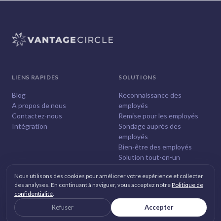
LIENS RAPIDES
SOLUTIONS
Blog
Reconnaissance des
A propos de nous
employés
Contactez-nous
Remise pour les employés
Intégration
Sondage auprès des
employés
Bien-être des employés
Solution tout-en-un
Nous utilisons des cookies pour améliorer votre expérience et collecter
des analyses. En continuant à naviguer, vous acceptez notre
Politique de
confidentialité
.
© 2026
Vantage Circle
. Tous droits réservés.
Refuser
Accepter
Politique de confidentialité
Mentions légales et CGU