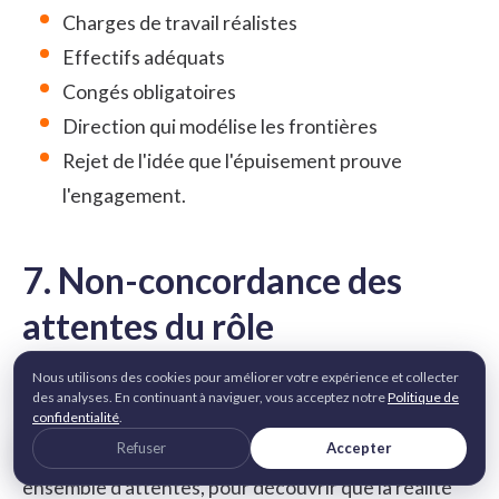
Charges de travail réalistes
Effectifs adéquats
Congés obligatoires
Direction qui modélise les frontières
Rejet de l'idée que l'épuisement prouve
l'engagement.
7. Non-concordance des
attentes du rôle
Nous utilisons des cookies pour améliorer votre expérience et collecter
C'est le problème de la « fausse promesse », souvent
des analyses. En continuant à naviguer, vous acceptez notre
Politique de
involontaire mais pouvant causer des dommages.
confidentialité
.
Refuser
Accepter
Les employés acceptent des rôles basés sur un
ensemble d'attentes, pour découvrir que la réalité