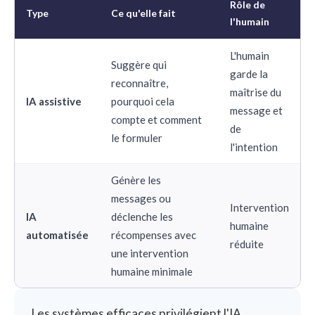
Rôle de
Type
Ce qu'elle fait
l'humain
L'humain
Suggère qui
garde la
reconnaître,
maîtrise du
IA assistive
pourquoi cela
message et
compte et comment
de
le formuler
l'intention
Génère les
messages ou
Intervention
IA
déclenche les
humaine
automatisée
récompenses avec
réduite
une intervention
humaine minimale
Les systèmes efficaces privilégient l'IA