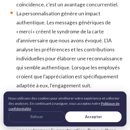
coïncidence, c'est un avantage concurrentiel.
La personnalisation génère un impact
authentique. Les messages génériques de
« merci » créent le syndrome de la carte
d'anniversaire que nous avons évoqué. L'IA
analyse les préférences et les contributions
individuelles pour élaborer une
reconnaissance
qui semble authentique. Lorsque les employés
croient que l'appréciation est spécifiquement
adaptée à eux, l'engagement suit.
L'automatisation libère les leaders pour diriger.
Nous utilisons des cookies pour améliorer votre expérience et collecter
Arrêtez de passer des heures à suivre qui
des analyses. En continuant à naviguer, vous acceptez notre
Politique de
confidentialité
.
mérite une reconnaissance et quand. L'IA gère
Refuser
Accepter
la charge administrative pendant que vous vous