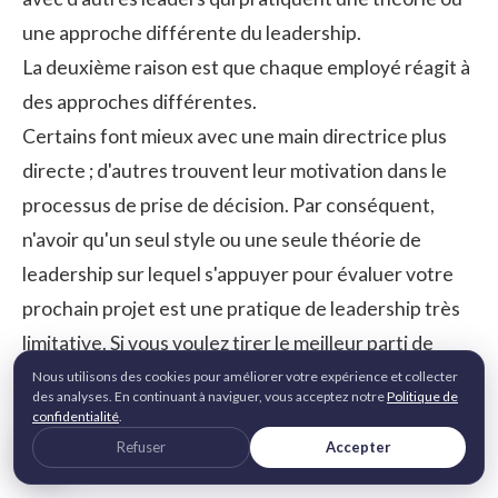
une approche différente du leadership.
La deuxième raison est que chaque employé réagit à
des approches différentes.
Certains font mieux avec une main directrice plus
directe ; d'autres trouvent leur motivation dans le
processus de prise de décision. Par conséquent,
n'avoir qu'un seul style ou une seule théorie de
leadership sur lequel s'appuyer pour évaluer votre
prochain projet est une pratique de leadership très
limitative. Si vous voulez tirer le meilleur parti de
votre équipe au fur et à mesure de sa croissance et
Nous utilisons des cookies pour améliorer votre expérience et collecter
des analyses. En continuant à naviguer, vous acceptez notre
Politique de
de son évolution, vous devez disposer d'un maximum
confidentialité
.
de connaissances.
Refuser
Accepter