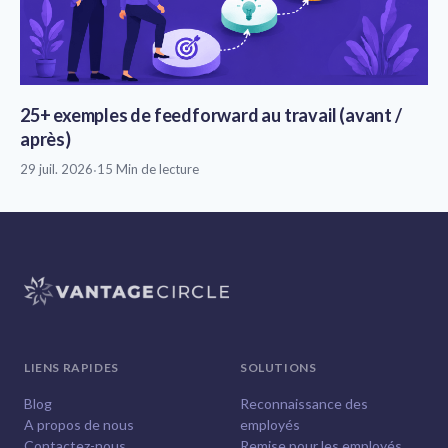
25+ exemples de feedforward au travail (avant /
après)
29 juil. 2026
·
15 Min de lecture
LIENS RAPIDES
SOLUTIONS
Blog
Reconnaissance des
A propos de nous
employés
Contactez-nous
Remise pour les employés