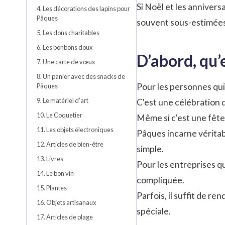
Si Noël et les anniver
4. Les décorations des lapins pour
Pâques
souvent sous-estimées
5. Les dons charitables
6. Les bonbons doux
D’abord, qu’
7. Une carte de vœux
8. Un panier avec des snacks de
Pour les personnes qui
Pâques
9. Le matériel d’art
C'est une célébration q
10. Le Coquetier
Même si c'est une fête
11. Les objets électroniques
Pâques incarne véritabl
12. Articles de bien-être
simple.
13. Livres
Pour les entreprises q
14. Le bon vin
compliquée.
15. Plantes
Parfois, il suffit de 
16. Objets artisanaux
spéciale.
17. Articles de plage