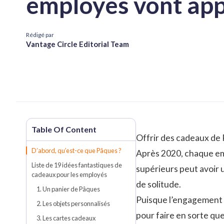
employés vont app
Rédigé par
Vantage Circle Editorial Team
Offrir des cadeaux de P
D’abord, qu’est-ce que Pâques ?
Après 2020, chaque emp
Liste de 19 idées fantastiques de
supérieurs peut avoir 
cadeaux pour les employés
de solitude.
1. Un panier de Pâques
Puisque
l’engagement
2. Les objets personnalisés
pour faire en sorte qu
3. Les cartes cadeaux