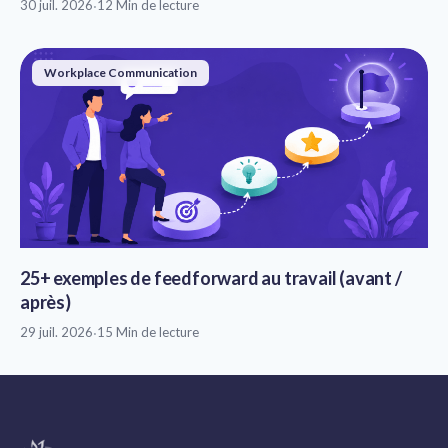
30 juil. 2026
·
12 Min de lecture
Workplace Communication
25+ exemples de feedforward au travail (avant /
après)
29 juil. 2026
·
15 Min de lecture