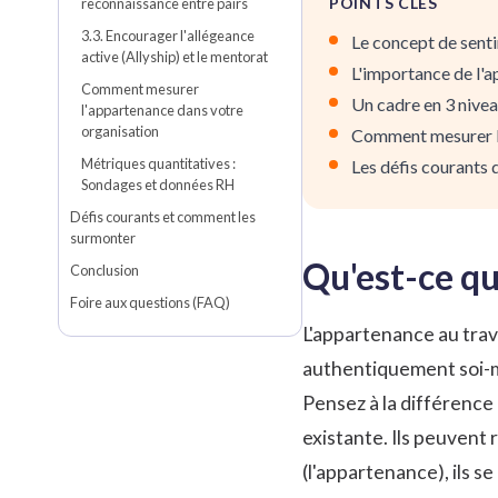
POINTS CLÉS
reconnaissance entre pairs
3.3. Encourager l'allégeance
Le concept de sent
active (Allyship) et le mentorat
L'importance de l'a
Comment mesurer
Un cadre en 3 nivea
l'appartenance dans votre
organisation
Comment mesurer l'
Métriques quantitatives :
Les défis courants 
Sondages et données RH
Défis courants et comment les
surmonter
Qu'est-ce qu
Conclusion
Foire aux questions (FAQ)
L'appartenance au trava
authentiquement soi-mê
Pensez à la différence 
existante. Ils peuvent 
(l'appartenance), ils se