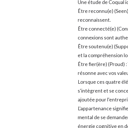
Une étude
de Coqual id
Être reconnu(e) (Seen) 
reconnaissent.
Être connecté(e) (Conn
connexions sont authen
Être soutenu(e) (Suppor
et la compréhension lor
Être fier(ère) (Proud) 
résonne avec vos valeu
Lorsque ces quatre élé
s'intègrent et se conce
ajoutée pour l'entrepri
L'appartenance signifie
mental de se demander 
énergie cognitive en do