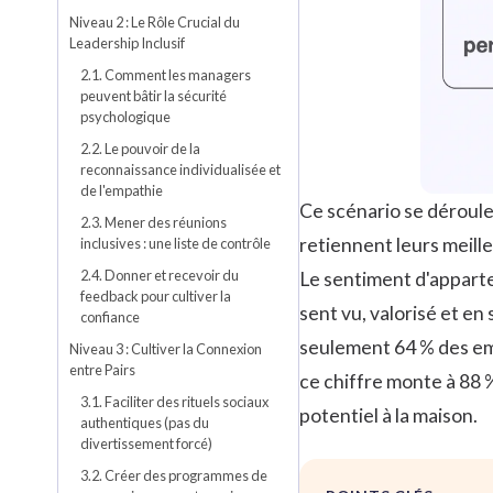
Niveau 2 : Le Rôle Crucial du
Leadership Inclusif
2.1. Comment les managers
peuvent bâtir la sécurité
psychologique
2.2. Le pouvoir de la
reconnaissance individualisée et
de l'empathie
Ce scénario se déroul
2.3. Mener des réunions
retiennent leurs meille
inclusives : une liste de contrôle
2.4. Donner et recevoir du
Le sentiment d'apparte
feedback pour cultiver la
sent vu, valorisé et e
confiance
seulement 64 % des emp
Niveau 3 : Cultiver la Connexion
entre Pairs
ce chiffre monte à 88 %
3.1. Faciliter des rituels sociaux
potentiel à la maison.
authentiques (pas du
divertissement forcé)
3.2. Créer des programmes de