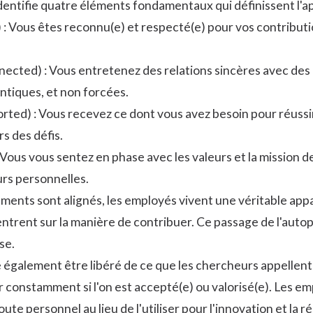
entifie quatre éléments fondamentaux qui définissent l'ap
: Vous êtes reconnu(e) et respecté(e) pour vos contributio
ected) : Vous entretenez des relations sincères avec des 
tiques, et non forcées.
ted) : Vous recevez ce dont vous avez besoin pour réussir e
s des défis.
: Vous vous sentez en phase avec les valeurs et la mission d
rs personnelles.
ments sont alignés, les employés vivent une véritable appa
ntrent sur la manière de contribuer. Ce passage de l'autopr
se.
 également être libéré de ce que les chercheurs appellent l
constamment si l'on est accepté(e) ou valorisé(e). Les em
ute personnel au lieu de l'utiliser pour l'innovation et la 