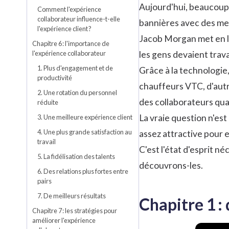
Aujourd'hui, beaucoup d
Comment l'expérience
collaborateur influence-t-elle
bannières avec des mes
l'expérience client ?
Jacob Morgan
met en l
Chapitre 6 : l'importance de
les gens devaient trava
l'expérience collaborateur
1. Plus d'engagement et de
Grâce à la technologie
productivité
chauffeurs VTC, d'autre
2. Une rotation du personnel
des collaborateurs qual
réduite
La vraie question n'est
3. Une meilleure expérience client
4. Une plus grande satisfaction au
assez attractive pour 
travail
C'est l'état d'esprit 
5. La fidélisation des talents
découvrons-les.
6. Des relations plus fortes entre
pairs
7. De meilleurs résultats
Chapitre 1 :
Chapitre 7 : les stratégies pour
améliorer l'expérience