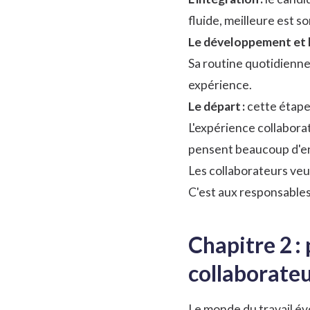
fluide, meilleure est s
Le développement et la
Sa routine quotidienne,
expérience.
Le départ :
cette étape 
L'expérience collaborat
pensent beaucoup d'entr
Les collaborateurs veul
C'est aux responsables 
Chapitre 2 :
collaborateu
Le monde du travail é