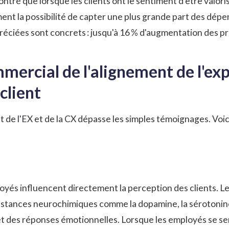
ntré que lorsque les clients ont le sentiment d'être valori
nt la possibilité de capter une plus grande part des dépen
éciées sont concrets : jusqu'à 16 % d'augmentation des prix
mercial de l'alignement de l'ex
client
nt de l'EX et de la CX dépasse les simples témoignages. Vo
yés influencent directement la perception des clients.
Le
bstances neurochimiques comme la dopamine, la sérotonine 
 des réponses émotionnelles. Lorsque les employés se sen