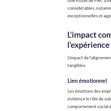
Une étude de PwC
a mo
considérables, notamme
exceptionnelles et appr
L'impact com
l'expérience 
L'impact de l'aligneme
tangibles.
Lien émotionnel
Les émotions des emplo
évidence le rôle de su
comportement social et