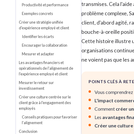
transmises. Cela l'aide
Productivité et performance
problème complexe, Sar
Exemples concrets
client, d'abord agité, 
Créer une stratégie unifiée
d'expérience employé et client
bouche-à-oreille positif
Identifier les écarts
Cette histoire illustr
Encourager la collaboration
organisations continuen
Mesurer et adapter
ne voient pas que les 
Les avantages financiers et
opérationnels de l'alignement de
l'expérience employé et client
POINTS CLÉS À RET
Mesurer le retour sur
investissement
Vous comprendrez 
Créer une culture centrée sur le
L'impact commerc
client grâce à l'engagement des
employés
Comment
créer un
Les
avantages fina
Conseils pratiques pour favoriser
l'alignement
Créer une culture 
Conclusion