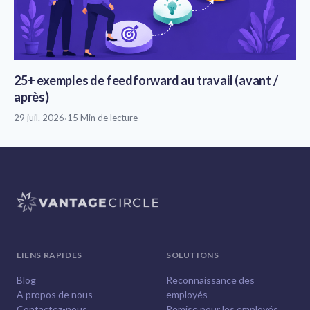
25+ exemples de feedforward au travail (avant /
après)
29 juil. 2026
·
15 Min de lecture
LIENS RAPIDES
SOLUTIONS
Blog
Reconnaissance des
A propos de nous
employés
Contactez-nous
Remise pour les employés