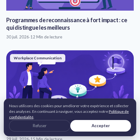
Programmes de reconnaissance à fort impact : ce
qui distingue les meilleurs
30 juil. 2026
·
12 Min de lecture
Workplace Communication
Nous utilisons des cookies pour améliorer votre expérience et collecter
des analyses. En continuant à naviguer, vous acceptez notre
Politique de
confidentialité
.
25+ exemples de feedforward au travail (avant /
Refuser
Accepter
après)
29 juil. 2026
·
15 Min de lecture