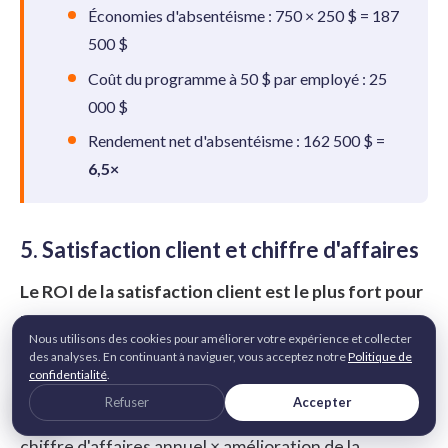
Économies d'absentéisme : 750 × 250 $ = 187
500 $
Coût du programme à 50 $ par employé : 25
000 $
Rendement net d'absentéisme : 162 500 $ =
6,5×
5. Satisfaction client et chiffre d'affaires
Le ROI de la satisfaction client est le plus fort pour
les organisations en contact avec la clientèle et
Nous utilisons des cookies pour améliorer votre expérience et collecter
s'appuie sur l'un des jeux de données les plus directs
des analyses. En continuant à naviguer, vous acceptez notre
Politique de
confidentialité
.
de la littérature sur la reconnaissance.
Refuser
Accepter
Formule : % de gain de satisfaction client × base de
chiffre d'affaires annuel × amélioration de la