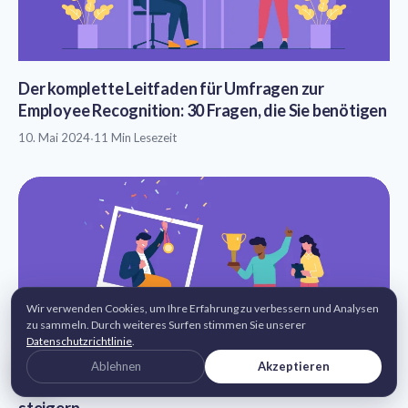
Der komplette Leitfaden für Umfragen zur
Employee Recognition: 30 Fragen, die Sie benötigen
10. Mai 2024
·
11 Min Lesezeit
Wir verwenden Cookies, um Ihre Erfahrung zu verbessern und Analysen
zu sammeln. Durch weiteres Surfen stimmen Sie unserer
Datenschutzrichtlinie
.
Ablehnen
Akzeptieren
9 Wege, um den Mitarbeiter des Monats Award zu
steigern