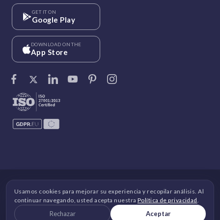
GET IT ON
Google Play
DOWNLOAD ON THE
App Store
©
Vantage Circle
. 2026 Todos los derechos reservados.
Usamos cookies para mejorar su experiencia y recopilar análisis. Al
continuar navegando, usted acepta nuestra
Política de privacidad
.
DPDP
|
RGPD
|
Seguridad
|
Términos y condiciones
|
Política de privacidad
|
Política de cookies
|
Rechazar
Aceptar