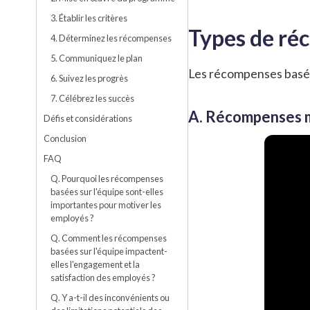
3. Établir les critères
Types de ré
4. Déterminez les récompenses
5. Communiquez le plan
Les récompenses basées
6. Suivez les progrès
7. Célébrez les succès
A. Récompenses 
Défis et considérations
Conclusion
FAQ
Q. Pourquoi les récompenses
basées sur l'équipe sont-elles
importantes pour motiver les
employés ?
Q. Comment les récompenses
basées sur l'équipe impactent-
elles l'engagement et la
satisfaction des employés ?
Q. Y a-t-il des inconvénients ou