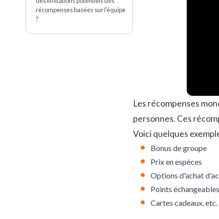
des limitations potentiels des
récompenses basées sur l'équipe
?
Les récompenses monét
personnes. Ces récomp
Voici quelques exempl
Bonus de groupe
Prix en espèces
Options d'achat d'ac
Points échangeable
Cartes cadeaux
, etc.