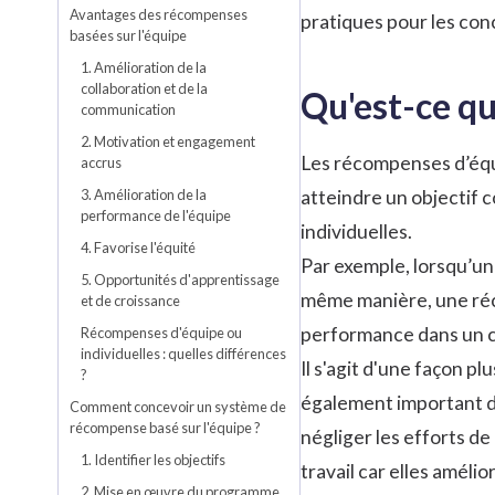
Avantages des récompenses
pratiques pour les con
basées sur l'équipe
1. Amélioration de la
collaboration et de la
Qu'est-ce qu
communication
2. Motivation et engagement
Les récompenses d’équi
accrus
3. Amélioration de la
atteindre un objectif 
performance de l'équipe
individuelles.
4. Favorise l'équité
Par exemple, lorsqu’u
5. Opportunités d'apprentissage
même manière, une réco
et de croissance
performance dans un c
Récompenses d'équipe ou
individuelles : quelles différences
Il s'agit d'une façon p
?
également important de
Comment concevoir un système de
récompense basé sur l'équipe ?
négliger les efforts de
1. Identifier les objectifs
travail car elles améli
2. Mise en œuvre du programme