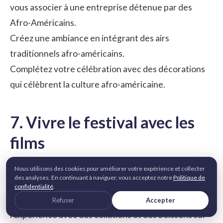
vous associer à une entreprise détenue par des
Afro-Américains.
Créez une ambiance en intégrant des airs
traditionnels afro-américains.
Complétez votre célébration avec des décorations
qui célèbrent la culture afro-américaine.
7. Vivre le festival avec les
films
Organisez un projecteur dans votre bureau et
Nous utilisons des cookies pour améliorer votre expérience et collecter
des analyses. En continuant à naviguer, vous acceptez notre
Politique de
diffusez un film mettant en lumière les expériences
confidentialité
.
et les contributions des Afro-Américains. Améliorez
Refuser
Accepter
l'expérience avec des collations et des boissons sur