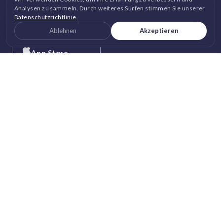
Analysen zu sammeln. Durch weiteres Surfen stimmen Sie unserer
GET IT ON
Datenschutzrichtlinie
.
Google Play
Ablehnen
Akzeptieren
DOWNLOAD ON THE
App Store
©
Vantage Circle
. 2026 Alle Rechte vorbehalten.
DPDP
|
DSGVO
|
Sicherheit
|
Geschäftsbedingungen
|
Datenschutzerklärung
|
Cookie-Richtlinie
|
Bildrechte