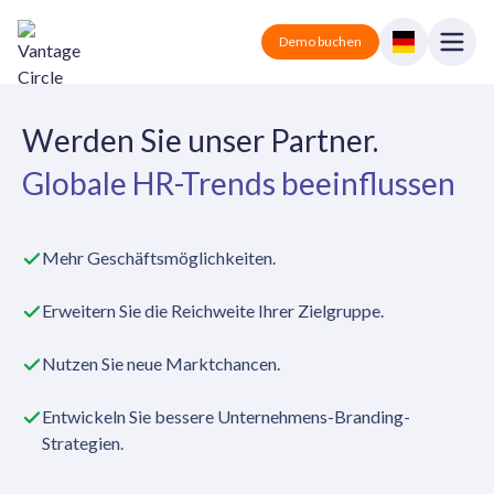
Vantage Circle
Open
Demo buchen
Close
Lösungen
Werden Sie unser Partner.
Globale HR-Trends beeinflussen
Preise
Vantage Rewards
Belohnungen und Anerkennung.
Partner
Vantage Perks
Mehr Geschäftsmöglichkeiten.
Rabatte und Vorteile.
Blog
Erweitern Sie die Reichweite Ihrer Zielgruppe.
Vantage Pulse
Umfrage und Feedback.
Nutzen Sie neue Marktchancen.
Anmelden
Vantage Fit
Entwickeln Sie bessere Unternehmens-Branding-
Gesundheit und Wohlbefinden.
Demo buchen
Strategien.
Alles-in-Einem