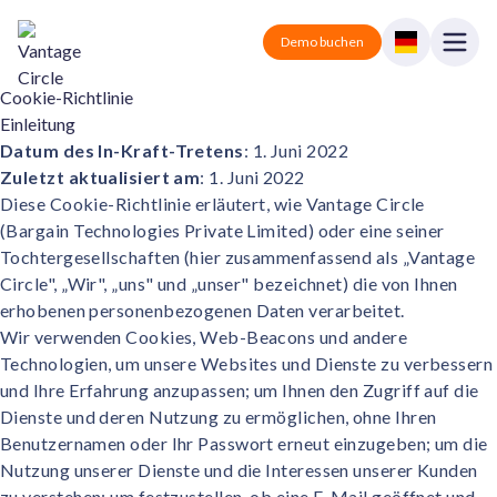
Vantage Circle
Open
Demo buchen
Close
Cookie-Richtlinie
Einleitung
Lösungen
Datum des In-Kraft-Tretens
: 1. Juni 2022
Zuletzt aktualisiert am
: 1. Juni 2022
Preise
Vantage Rewards
Diese Cookie-Richtlinie erläutert, wie Vantage Circle
Belohnungen und Anerkennung.
(Bargain Technologies Private Limited) oder eine seiner
Partner
Vantage Perks
Tochtergesellschaften (hier zusammenfassend als „Vantage
Rabatte und Vorteile.
Circle", „Wir", „uns" und „unser" bezeichnet) die von Ihnen
Blog
erhobenen personenbezogenen Daten verarbeitet.
Vantage Pulse
Wir verwenden Cookies, Web-Beacons und andere
Umfrage und Feedback.
Technologien, um unsere Websites und Dienste zu verbessern
Anmelden
und Ihre Erfahrung anzupassen; um Ihnen den Zugriff auf die
Vantage Fit
Dienste und deren Nutzung zu ermöglichen, ohne Ihren
Gesundheit und Wohlbefinden.
Demo buchen
Benutzernamen oder Ihr Passwort erneut einzugeben; um die
Nutzung unserer Dienste und die Interessen unserer Kunden
Alles-in-Einem
zu verstehen; um festzustellen, ob eine E-Mail geöffnet und