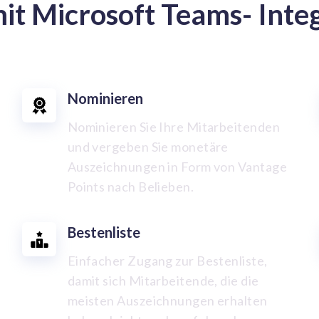
it Microsoft Teams- Integ
Nominieren
Nominieren Sie Ihre Mitarbeitenden
und vergeben Sie monetäre
Auszeichnungen in Form von Vantage
Points nach Belieben.
Bestenliste
Einfacher Zugang zur Bestenliste,
damit sich Mitarbeitende, die die
meisten Auszeichnungen erhalten