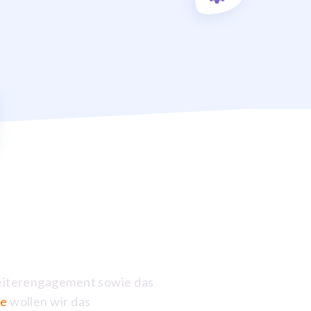
eiterengagement sowie das
le
wollen wir das