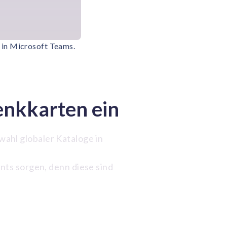
 in Microsoft Teams.
nkkarten ein
wahl globaler Kataloge in
nts sorgen, denn diese sind