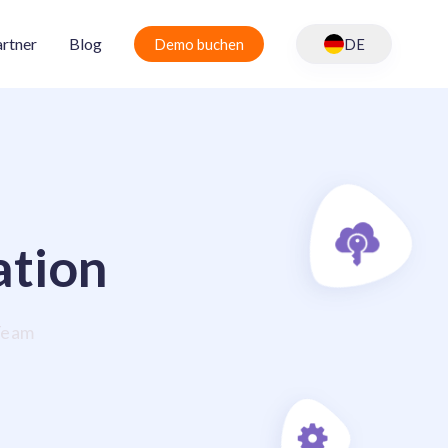
rtner
Blog
Demo buchen
DE
ation
Team