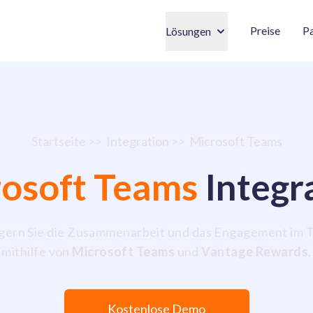
Preise
Pa
Lösungen
Startseite
>>
Integration
>>
Microsoft Teams
osoft Teams
Integr
igern Sie die Zusammenarbeit und das Engagement im 
mithilfe von
Microsoft Teams
und
Vantage Rewards
.
Kostenlose Demo