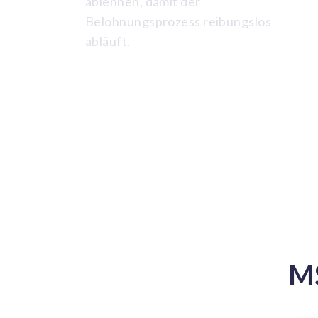
ablehnen, damit der
Belohnungsprozess reibungslos
abläuft.
M