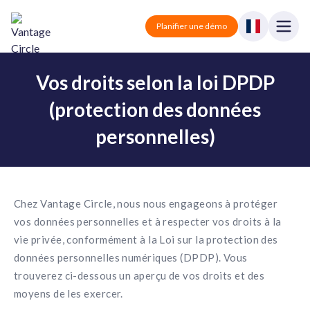
Vantage Circle
Open
Planifier une démo
Close
Vos droits selon la loi DPDP
Solutions
(protection des données
Tarification
Vantage Rewards
Récompenses et reconnaissance.
personnelles)
Partenaires
Vantage Perks
Avantages et réductions.
Blog
Chez Vantage Circle, nous nous engageons à protéger
Vantage Pulse
Sondage et feedback.
vos données personnelles et à respecter vos droits à la
Se connecter
vie privée, conformément à la Loi sur la protection des
Vantage Fit
données personnelles numériques (DPDP). Vous
Santé et bien-être.
Planifier une démo
trouverez ci-dessous un aperçu de vos droits et des
moyens de les exercer.
Tout-en-un