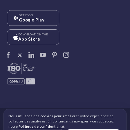
GET IT ON
Google Play
DOWNLOAD ON THE
App Store
Nous utilisons des cookies pour améliorer votre expérience et
©
Vantage Circle
. 2026 Tous droits réservés.
collecter des analyses. En continuant à naviguer, vous acceptez
notre
Politique de confidentialité
.
DPDP
|
RGPD
|
Sécurité
|
Conditions générales
|