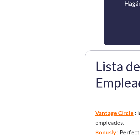
Lista d
Emplea
Vantage Circle
: 
empleados.
Bonusly
: Perfec