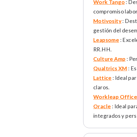
Work Tango
: De
compromiso labor
Motivosity
: Des
gestión del dese
Leapsome
: Exce
RR.HH.
Culture Amp
: Pe
Qualtrics XM
: E
Lattice
: Ideal p
claros.
Workleap Office
Oracle
: Ideal pa
integrados y pers