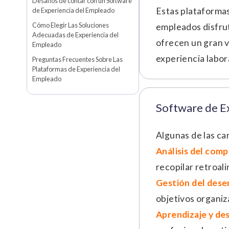
Desafíos de contar con un Software
Estas plataformas
de Experiencia del Empleado
Cómo Elegir Las Soluciones
empleados disfrut
Adecuadas de Experiencia del
ofrecen un gran v
Empleado
experiencia labor
Preguntas Frecuentes Sobre Las
Plataformas de Experiencia del
Empleado
Software de Ex
Algunas de las ca
Análisis del com
recopilar retroal
Gestión del des
objetivos organiz
Aprendizaje y des